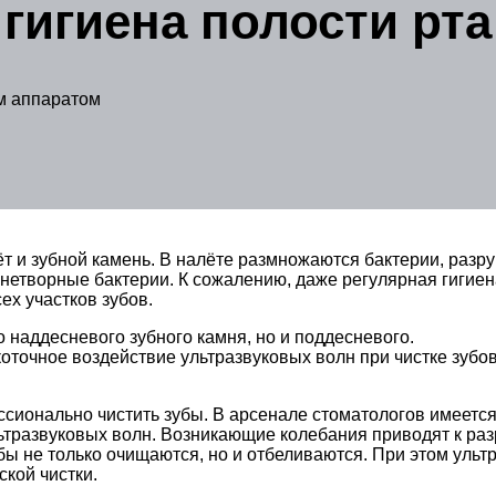
гигиена полости рта
м аппаратом
т и зубной камень. В налёте размножаются бактерии, разр
знетворные бактерии. К сожалению, даже регулярная гигиен
ех участков зубов.
о наддесневого зубного камня, но и поддесневого.
очное воздействие ультразвуковых волн при чистке зубов 
сионально чистить зубы. В арсенале стоматологов имеется 
льтразвуковых волн. Возникающие колебания приводят к ра
бы не только очищаются, но и отбеливаются. При этом ультр
ской чистки.