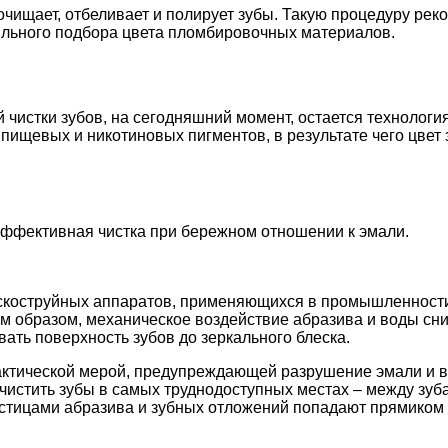
 очищает, отбеливает и полирует зубы. Такую процедуру ре
ильного подбора цвета пломбировочных материалов.
стки зубов, на сегодняшний момент, остается технология A
 пищевых и никотиновых пигментов, в результате чего цвет 
эффективная чистка при бережном отношении к эмали.
пескоструйных аппаратов, применяющихся в промышленност
им образом, механическое воздействие абразива и воды сн
вать поверхность зубов до зеркального блеска.
актической мерой, предупреждающей разрушение эмали и во
очистить зубы в самых труднодоступных местах – между зуб
тицами абразива и зубных отложений попадают прямиком в