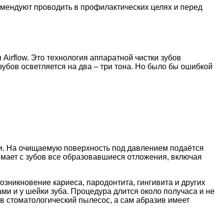
комендуют проводить в профилактических целях и перед
irflow. Это технология аппаратной чистки зубов
зубов осветляется на два – три тона. Но было бы ошибкой
и. На очищаемую поверхность под давлением подаётся
имает с зубов все образовавшиеся отложения, включая
зникновение кариеса, пародонтита, гингивита и других
ами и у шейки зуба. Процедура длится около получаса и не
 стоматологический пылесос, а сам абразив имеет