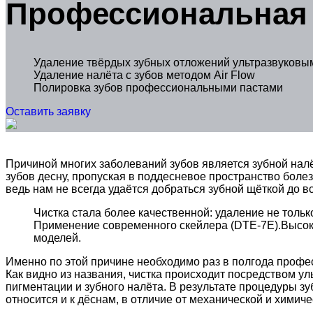
Профессиональная 
Удаление твёрдых зубных отложений ультразвуковы
Удаление налёта с зубов методом Air Flow
Полировка зубов профессиональными пастами
Оставить заявку
Причиной многих заболеваний зубов является зубной налё
зубов десну, пропуская в поддесневое пространство боле
ведь нам не всегда удаётся добраться зубной щёткой до вс
Чистка стала более качественной: удаление не тольк
Применение современного скейлера (DTE-7E).Высокот
моделей.
Именно по этой причине необходимо раз в полгода профес
Как видно из названия, чистка происходит посредством у
пигментации и зубного налёта. В результате процедуры зу
относится и к дёснам, в отличие от механической и химиче