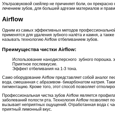
Ультразвуковой скейлер не причиняет боли, он прекрасно
лечением зубов, для большей адгезии материалов и прав
Airflow
Одним из самых эффективных методов профессиональной чи
применятся для удаления зубного налёта и камня, а также
называть технологию Airflow отбеливанием зубов.
Преимущества чистки Airflow:
Использование нанодисперсного зубного порошка. 
Приятное послевкусие.
Эффект отбеливания на 1-3 тона.
Само оборудование Airflow представляет собой аналог 
вода, смешанная с абразивом- бикарбонатом натрия. Так
пигментацию. Кроме того, этот способ позволяет отполиро
Профессиональная чистка зубов Airflow является профил
заболеваний полости рта. Технология Airflow позволяет п
вызывает неприятных ощущений. Отработанная вода с час
приятный лимонный вкус.